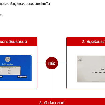
ี่แสดงข้อมูลของรถยนต์แต่ละคัน
บก